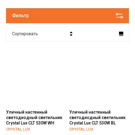
Фильтр
Сортировать
Цена - убывание
Цена - возрастание
Название - Я-А
Название - А-Я
Уличный настенный
Уличный настенный
светодиодный светильник
светодиодный светильник
Crystal Lux CLT 530W WH
Crystal Lux CLT 530W BL
CRYSTAL LUX
CRYSTAL LUX