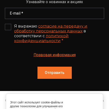
Узнавайте о новинках и акциях
Я выражаю
согласие на передачу и
обработку персональных данных
в
соответствии с
политикой
конфиденциальности
*
Правовая информация
Отправить
© 2015 - 2026 lightdim.ru Все наименования брендов
Этот сайт использует cookie-файлы и
и артикулы приведены в оригинальном написании
другие технологии для улучшения его