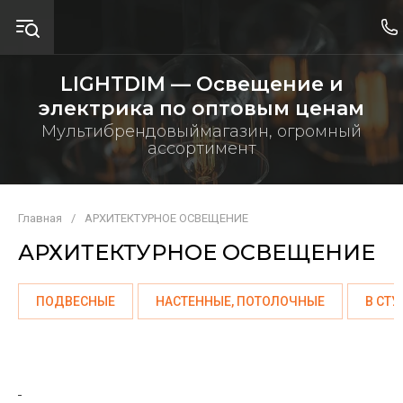
LIGHTDIM — Освещение и
электрика по оптовым ценам
Мультибрендовыймагазин, огромный
ассортимент
Главная
/
АРХИТЕКТУРНОЕ ОСВЕЩЕНИЕ
АРХИТЕКТУРНОЕ ОСВЕЩЕНИЕ
ПОДВЕСНЫЕ
НАСТЕННЫЕ, ПОТОЛОЧНЫЕ
В СТ