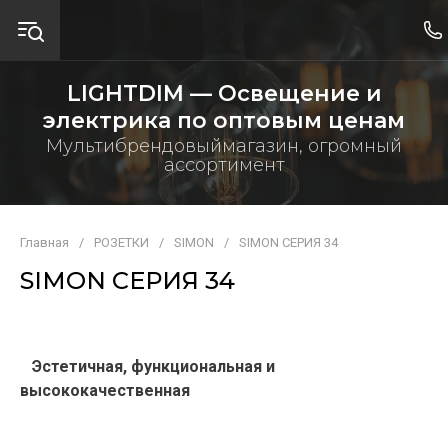
LIGHTDIM — Освещение и
электрика по оптовым ценам
Мультибрендовыймагазин, огромный
ассортимент
Главная
/
РОЗЕТКИ
/
SIMON
/
SIMON СЕРИЯ 34
SIMON СЕРИЯ 34
Эстетичная, функциональная и
высококачественная