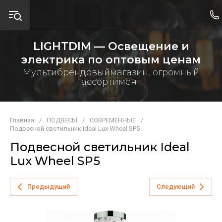
LIGHTDIM — Освещение и
электрика по оптовым ценам
Мультибрендовыймагазин, огромный
ассортимент
Главная
/
ПОДВЕСЫ
/
СОВРЕМЕННЫЕ
/
Подвесной светильник Ideal Lux Wheel SP5
Подвесной светильник Ideal
Lux Wheel SP5
Предыдущий
Следующий