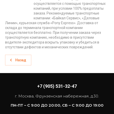
осуществляется с помощью транспортных
компаний, при условии 100% предоплаты
заказа. Рекомендуемые транспортные
компании: «Байкал Сервис», «Деловые
Линии», курьеская служба «Pony Express». Доставка от
склада до терминала транспортной компании
осуществляется бесплатно. При получении заказа через
транспортную компанию, необходимо в присутствии
водителя-экспедитора вскрыть упаковку и убедиться в
отсутствии дефектов и механических повреждений.
Назад
+7 (905) 531-32-47
г. Москва, Фрунзенская набережная, д.30.
ПН-ПТ – С 9:00 ДО 20:00, СБ – С 9:00 ДО 19:00